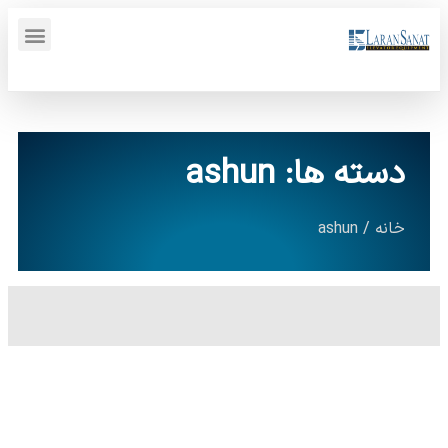
پنل کاربری {display_name}
دسته ها: ashun
خانه
/ ashun