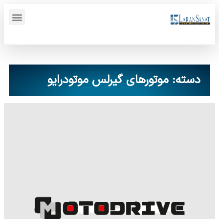
پنل کاربری {display_name}
دسته: موتورهای گیرلس موتودرایو