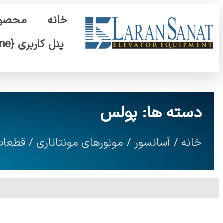
خانه
محصول
پنل کاربری {display_name}
دسته ها: پولس
خانه
/
آسانسور
/
موتورهای مونتاناری
/
قطعات