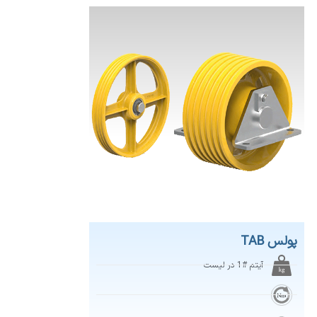
پولس TAB
آیتم #1 در لیست