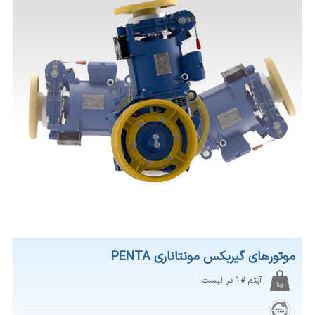
موتورهای گیربکس مونتاناری PENTA
آیتم #1 در لیست