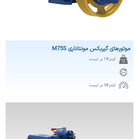
موتورهای گیربکس مونتاناری M75S
آیتم #1 در لیست
آیتم #3 در لیست