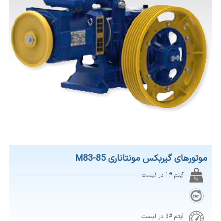
موتورهای گیربکس مونتاناری M83-85
آیتم #1 در لیست
آیتم #3 در لیست