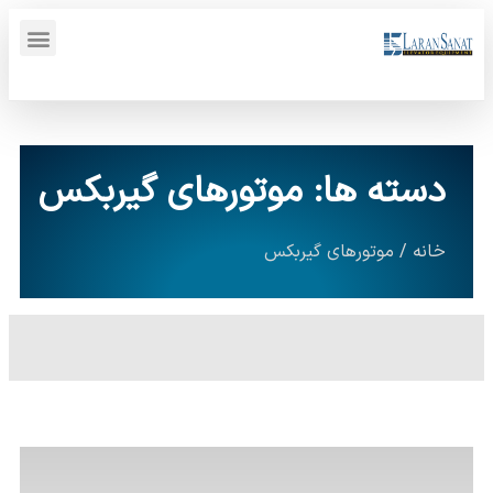
پنل کاربری {display_name}
دسته ها: موتورهای گیربکس
خانه
/ موتورهای گیربکس