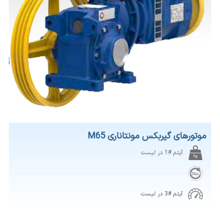
موتورهای گیربکس مونتاناری M65
آیتم #1 در لیست
آیتم #3 در لیست