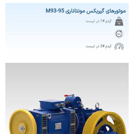
موتورهای گیربکس مونتاناری M93-95
آیتم #1 در لیست
آیتم #3 در لیست