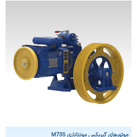
موتورهای گیربکس مونتاناری M73S