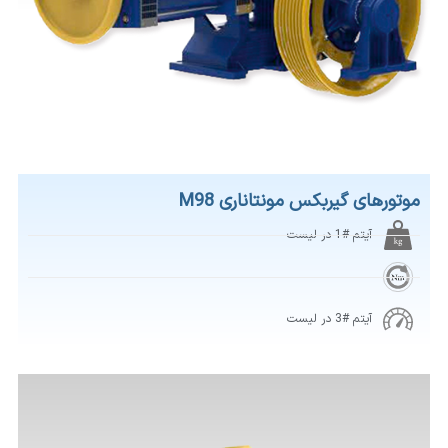
موتورهای گیربکس مونتاناری M98
آیتم #1 در لیست
آیتم #3 در لیست