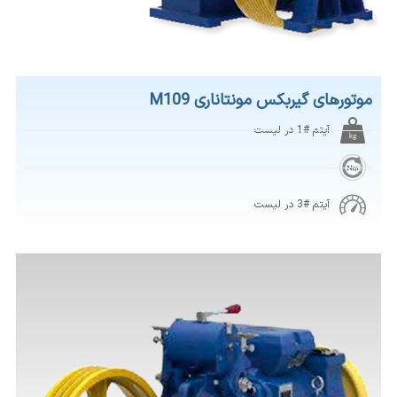
موتورهای گیربکس مونتاناری M109
آیتم #1 در لیست
آیتم #3 در لیست