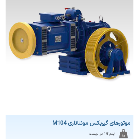
موتورهای گیربکس مونتاناری M104
آیتم #1 در لیست