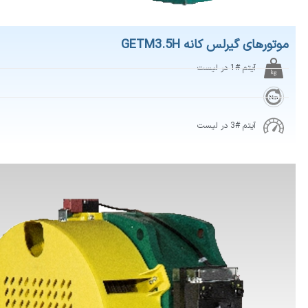
 گیرلس کانه GETM3.5H
آیتم #1 در لیست
آیتم #3 در لیست