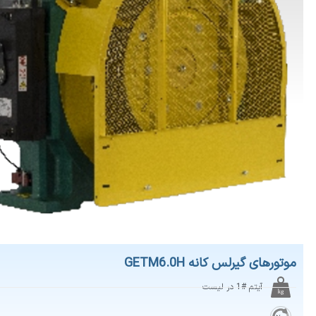
 گیرلس کانه GETM6.0H
آیتم #1 در لیست