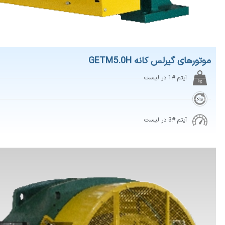
 گیرلس کانه GETM5.0H
آیتم #1 در لیست
آیتم #3 در لیست