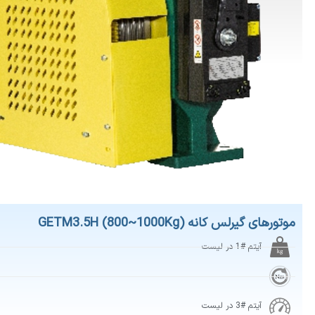
رلس کانه GETM3.5H (800~1000Kg)
آیتم #1 در لیست
آیتم #3 در لیست