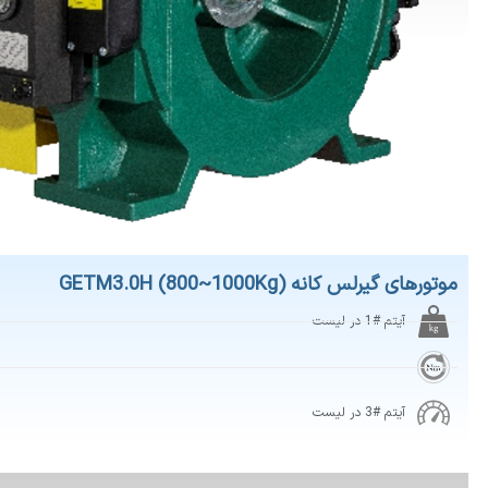
رلس کانه GETM3.0H (800~1000Kg)
آیتم #1 در لیست
آیتم #3 در لیست