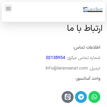
پنل کاربری {display_name}
ارتباط با ما
اطلاعات تماس:
شماره تماس مرکزی:
02138954
ایمیل: lnfo@laransanat.com
واحد آسانسور: