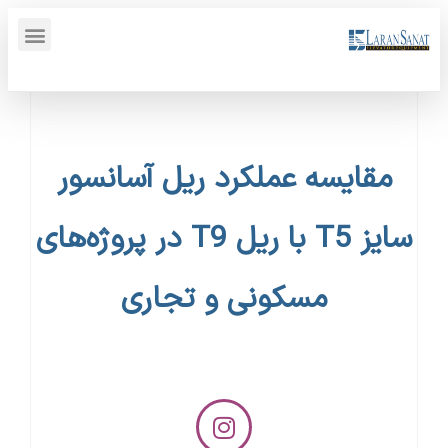
پنل کاربری {display_name}
مقایسه عملکرد ریل آسانسور
سایز T5 با ریل T9 در پروژه‌های
مسکونی و تجاری