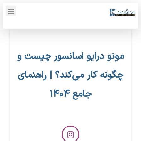
پنل کاربری {display_name}
مونو درایو اسانسور چیست و
چگونه کار می‌کند؟ | راهنمای
جامع ۱۴۰۴