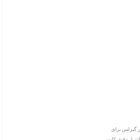
ور گیرلس برای
نترل دقیق کابین