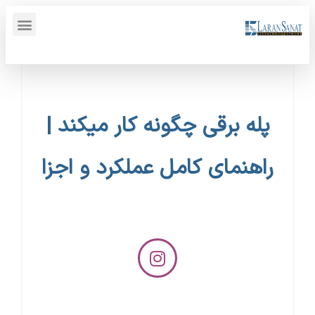
پنل کاربری {display_name}
پله برقی چگونه کار میکند |
راهنمای کامل عملکرد و اجزا