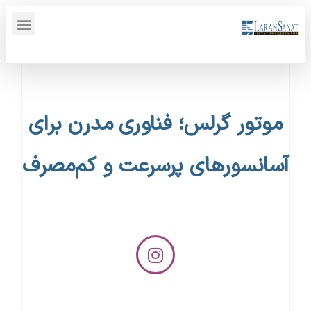
پنل کاربری {display_name}
موتور گرلس؛ فناوری مدرن برای
آسانسورهای پرسرعت و کم‌مصرف