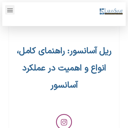
پنل کاربری {display_name}
ریل آسانسور: راهنمای کامل،
انواع و اهمیت در عملکرد
آسانسور