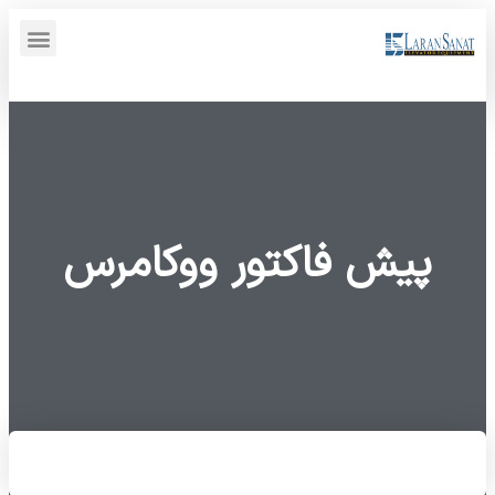
پنل کاربری {display_name}
پیش فاکتور ووکامرس