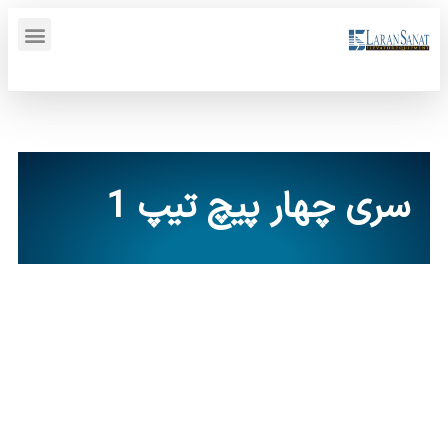
پنل کاربری {display_name}
سری چهار پیچ تیپ 1