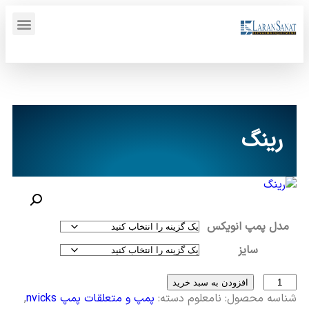
پنل کاربری {display_name}
رینگ
مدل پمپ انویکس
سایز
افزودن به سبد خرید
شناسه محصول:
نامعلوم
دسته:
پمپ و متعلقات پمپ nvicks
,